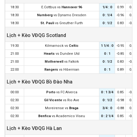
18:30
E.Cottbus
vs
Hannover 96
1/4 : 0
0.99
0.90
18:30
Nurnberg
vs
Dynamo Dresden
0 : 1/4
-0.96
0.85
18:30
St. Pauli
vs
Greuther Furth
0 : 1/2
0.83
-0.94
Lịch + Kèo VĐQG Scotland
19:30
Kilmarnock
vs
Celtic
1 1/4 : 0
-0.95
0.83
21:00
Hearts
vs
Dundee Utd
0 : 1
-0.85
0.73
21:00
Motherwell
vs
Falkirk
0 : 1/2
0.83
-0.95
22:00
Rangers
vs
Hibernian
0 : 1
0.89
0.99
Lịch + Kèo VĐQG Bồ Đào Nha
00:00
Porto
vs
FC Alverca
0 : 1 3/4
0.85
-0.96
02:30
Gil Vicente
vs
Rio Ave
0 : 1/2
-0.98
0.87
02:30
Moreirense
vs
Braga
3/4 : 0
-0.88
0.77
02:30
Benfica
vs
Academico Viseu
0 : 2 1/4
0.85
-0.96
Lịch + Kèo VĐQG Hà Lan