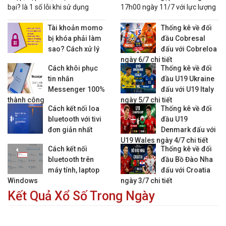
bại? là 1 số lỗi khi sử dụng
17h00 ngày 11/7 với lực lượng
Lịch + Kèo VĐQG Iceland
nhiều tính năng trên Momo
hai đội và nhận định trước giờ
cùng 1 lúc
bóng lăn.
Tài khoản momo
Thống kê về đối
01:00
IA Akranes
vs
Thor Akureyri
0 : 1 1/4
0.95
0.93
bị khóa phải làm
đầu Cobresal
01:00
KA Akureyri
vs
Hafnarfjordur
0 : 1/4
0.91
0.97
sao? Cách xử lý
đấu với Cobreloa
ngày 6/7 chi tiết
01:00
Stjarnan
vs
Keflavik
0 : 1/2
0.87
-0.99
Cách khôi phục
Thống kê về đối
01:00
Vikingur Rey.
vs
Vestmannaeyjar
0 : 1 3/4
-0.88
0.75
tin nhắn
đầu U19 Ukraine
02:15
Breidablik
vs
Valur Rey.
0 : 1
0.96
0.92
Messenger 100%
đấu với U19 Italy
thành công
ngày 5/7 chi tiết
Lịch + Kèo VĐQG Ireland
Cách kết nối loa
Thống kê về đối
bluetooth với tivi
đầu U19
21:00
Waterford FC
vs
Bohemians
1/2 : 0
1.00
0.89
đơn giản nhất
Denmark đấu với
23:00
Shelbourne
vs
St. Patricks
1/4 : 0
-0.95
0.84
U19 Wales ngày 4/7 chi tiết
Cách kết nối
Thống kê về đối
Lịch + Kèo VĐQG Latvia
bluetooth trên
đầu Bồ Đào Nha
máy tính, laptop
đấu với Croatia
20:00
SK Super Nova
vs
FK Liepaja
1/4 : 0
-0.88
0.70
Windows
ngày 3/7 chi tiết
20:00
Jelgava
vs
FK Auda
1/4 : 0
0.97
0.85
Kết Quả Xổ Số Trong Ngày
22:00
Riga FC
vs
FK Ogre United
0 : 3
0.84
0.98
00:00
Rigas Futbola Skola
vs
FK Grobina