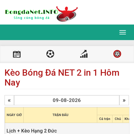
Toggl
navig
Kèo Bóng Đá NET 2 in 1 Hôm
Nay
«
»
C
NGÀY GIỜ
TRẬN ĐẤU
Cả trận
Chủ
Khác
Lịch + Kèo Hạng 2 Đức