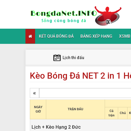
KẾT QUẢ BÓNG ĐÁ
BẢNG XẾP HẠNG
XSMB
Lịch thi đấu
Kèo Bóng Đá NET 2 in 1 
«
NGÀY
TRẬN ĐẤU
Cả
GIỜ
Chủ
K
trận
Lịch + Kèo Hạng 2 Đức