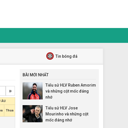
Tin bóng đá
BÀI MỚI NHẤT
Tiểu sử HLV Ruben Amorim
»
và những cột mốc đáng
nhớ
 ÂU
Tiểu sử HLV Jose
òa
Thua
Mourinho và những cột
mốc đáng nhớ