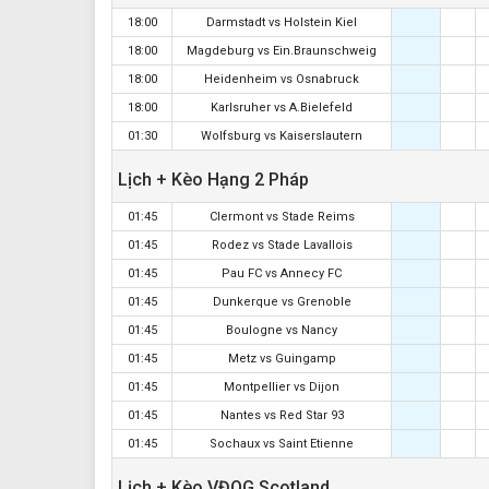
18:00
Darmstadt
vs
Holstein Kiel
18:00
Magdeburg
vs
Ein.Braunschweig
18:00
Heidenheim
vs
Osnabruck
18:00
Karlsruher
vs
A.Bielefeld
01:30
Wolfsburg
vs
Kaiserslautern
Lịch + Kèo Hạng 2 Pháp
01:45
Clermont
vs
Stade Reims
01:45
Rodez
vs
Stade Lavallois
01:45
Pau FC
vs
Annecy FC
01:45
Dunkerque
vs
Grenoble
01:45
Boulogne
vs
Nancy
01:45
Metz
vs
Guingamp
01:45
Montpellier
vs
Dijon
01:45
Nantes
vs
Red Star 93
01:45
Sochaux
vs
Saint Etienne
Lịch + Kèo VĐQG Scotland