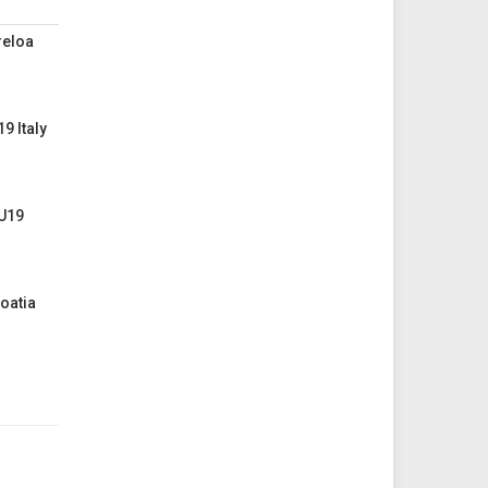
reloa
9 Italy
 U19
oatia