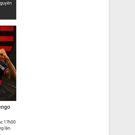
nguyên
mengo
lúc 17h00
g lăn.