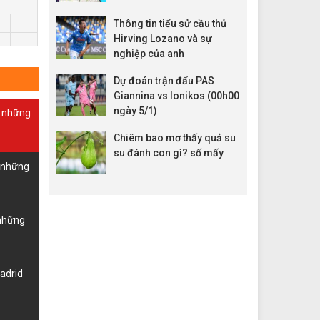
Thông tin tiểu sử cầu thủ
Hirving Lozano và sự
nghiệp của anh
Dự đoán trận đấu PAS
Giannina vs Ionikos (00h00
ngày 5/1)
à những
Chiêm bao mơ thấy quả su
su đánh con gì? số mấy
à những
 những
Madrid