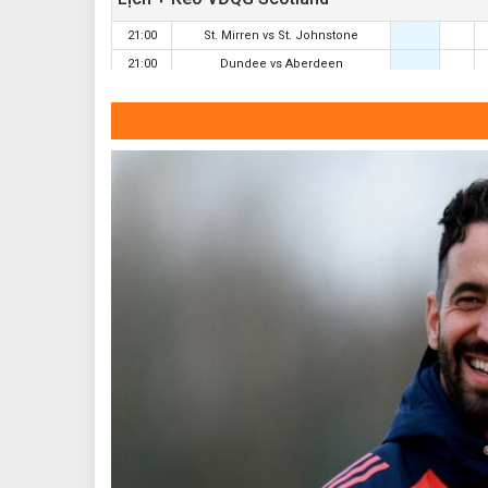
21:00
St. Mirren
vs
St. Johnstone
21:00
Dundee
vs
Aberdeen
Lịch + Kèo VĐQG Bồ Đào Nha
21:30
Maritimo
vs
Casa Pia AC
00:00
Vitoria Guimaraes
vs
Arouca
02:30
Amadora
vs
Sporting Lisbon
Lịch + Kèo VĐQG Hà Lan
21:30
NEC Nijmegen
vs
Telstar
23:45
Go Ahead Eagles
vs
Willem II
01:00
PSV Eindhoven
vs
Fortuna Sittard
02:00
AZ Alkmaar
vs
ADO Den Haag
Lịch + Kèo VĐQG Nga
19:30
Krylya Sovetov
vs
Baltika
22:00
Lok. Moscow
vs
Akron Togliatti