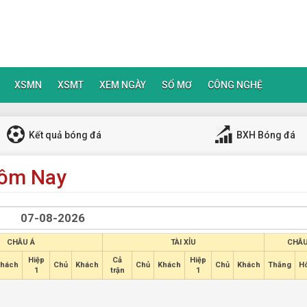
XSMN
XSMT
XEM NGÀY
SỔ MƠ
CÔNG NGHỆ
Kết quả bóng đá
BXH Bóng đá
Hôm Nay
CHÂU Á
TÀI XỈU
CHÂU
Hiệp
Cả
Hiệp
hách
Chủ
Khách
Chủ
Khách
Chủ
Khách
Thắng
H
1
trận
1