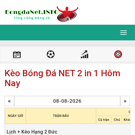
Toggl
navig
Kèo Bóng Đá NET 2 in 1 Hôm
Nay
«
»
CHÂ
NGÀY GIỜ
TRẬN ĐẤU
Cả trận
Chủ
Khách
Lịch + Kèo Hạng 2 Đức