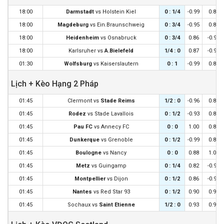
18:00
Darmstadt
vs
Holstein Kiel
0 : 1/4
-0.99
0.88
18:00
Magdeburg
vs
Ein.Braunschweig
0 : 3/4
-0.95
0.84
18:00
Heidenheim
vs
Osnabruck
0 : 3/4
0.86
-0.97
18:00
Karlsruher
vs
A.Bielefeld
1/4 : 0
0.87
-0.98
01:30
Wolfsburg
vs
Kaiserslautern
0 : 1
-0.99
0.88
Lịch + Kèo Hạng 2 Pháp
01:45
Clermont
vs
Stade Reims
1/2 : 0
-0.96
0.84
01:45
Rodez
vs
Stade Lavallois
0 : 1/2
-0.93
0.81
01:45
Pau FC
vs
Annecy FC
0 : 0
1.00
0.88
01:45
Dunkerque
vs
Grenoble
0 : 1/2
-0.99
0.87
01:45
Boulogne
vs
Nancy
0 : 0
0.88
1.00
01:45
Metz
vs
Guingamp
0 : 1/4
0.82
-0.94
01:45
Montpellier
vs
Dijon
0 : 1/2
0.86
-0.98
01:45
Nantes
vs
Red Star 93
0 : 1/2
0.90
0.98
01:45
Sochaux
vs
Saint Etienne
1/2 : 0
0.93
0.95