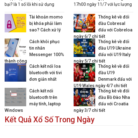
bại? là 1 số lỗi khi sử dụng
17h00 ngày 11/7 với lực lượng
02:00
Lok. Zagreb
vs
HNK Gorica
0 : 1/2
-0.98
0.80
nhiều tính năng trên Momo
hai đội và nhận định trước giờ
cùng 1 lúc
bóng lăn.
Tài khoản momo
Thống kê về đối
Lịch + Kèo VĐQG Estonia
bị khóa phải làm
đầu Cobresal
sao? Cách xử lý
đấu với Cobreloa
21:00
Paide Linname.
vs
Parnu JK Vaprus
ngày 6/7 chi tiết
23:00
Trans Narva
vs
Nomme Kalju
Cách khôi phục
Thống kê về đối
tin nhắn
đầu U19 Ukraine
Lịch + Kèo VĐQG Georgia
Messenger 100%
đấu với U19 Italy
thành công
ngày 5/7 chi tiết
21:00
Dinamo Batumi
vs
Gagra Tbilisi
0 : 1/4
0.80
-0.96
Cách kết nối loa
Thống kê về đối
21:00
FC Iberia 1999
vs
Dila Gori
bluetooth với tivi
đầu U19
21:00
FC Rustavi
vs
Torpedo Kut.
đơn giản nhất
Denmark đấu với
U19 Wales ngày 4/7 chi tiết
21:00
FC Spaeri
vs
Dinamo Tbilisi
Cách kết nối
Thống kê về đối
21:00
Meshakhte Tkibuli
vs
Samgurali Tskh.
bluetooth trên
đầu Bồ Đào Nha
máy tính, laptop
đấu với Croatia
Lịch + Kèo VĐQG Hungary
Windows
ngày 3/7 chi tiết
23:00
MTK Budapest
vs
Puskas Akademia
Kết Quả Xổ Số Trong Ngày
23:00
Kisvarda FC
vs
Ujpest
0 : 0
0.92
0.92
23:00
Vasas Budapest
vs
Zalaegerzseg