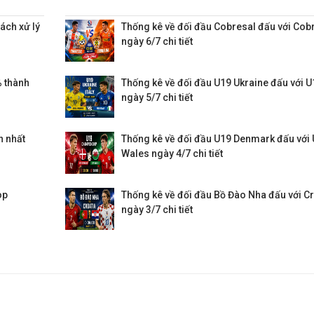
ách xử lý
Thống kê về đối đầu Cobresal đấu với Cob
ngày 6/7 chi tiết
2
0 : 0
0.70
-0.83
2
-0.98
0.85
3/4
0.81
0.99
2.40
2.
 thành
Thống kê về đối đầu U19 Ukraine đấu với U1
ngày 5/7 chi tiết
8
0 : 1/4
-0.99
0.81
3
0.85
0.95
1 1/4
0.92
0.88
1.89
3.
n nhất
78
0 : 0
0.96
0.86
2 3/4
Thống kê về đối đầu U19 Denmark đấu với
0.80
1.00
1 1/4
-0.95
0.77
2.39
3.
Wales ngày 4/7 chi tiết
op
Thống kê về đối đầu Bồ Đào Nha đấu với Cr
3
2
0.98
0.83
2.50
2.
ngày 3/7 chi tiết
3
2 1/4
0.88
0.76
1.74
3.
0
0 : 0
0.63
-0.75
2 1/2
0.91
0.89
1
0.82
0.98
2.25
3.