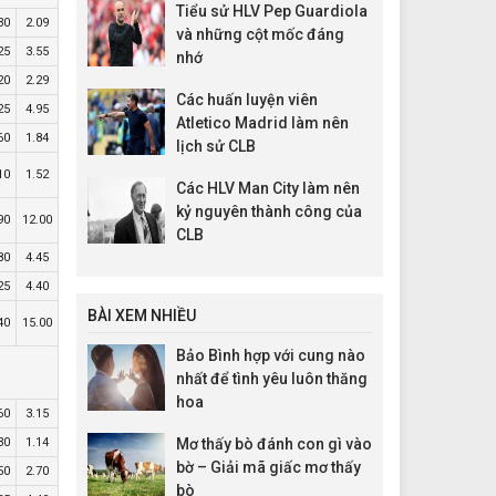
Tiểu sử HLV Pep Guardiola
30
2.09
và những cột mốc đáng
25
3.55
nhớ
20
2.29
Các huấn luyện viên
25
4.95
Atletico Madrid làm nên
60
1.84
lịch sử CLB
10
1.52
Các HLV Man City làm nên
kỷ nguyên thành công của
90
12.00
CLB
80
4.45
25
4.40
BÀI XEM NHIỀU
40
15.00
Bảo Bình hợp với cung nào
nhất để tình yêu luôn thăng
hoa
60
3.15
30
1.14
Mơ thấy bò đánh con gì vào
bờ – Giải mã giấc mơ thấy
50
2.70
bò