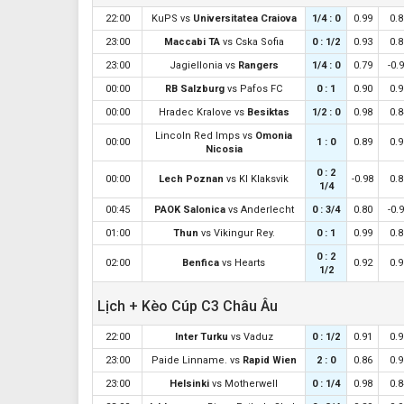
22:00
KuPS
vs
Universitatea Craiova
1/4 : 0
0.99
0.8
23:00
Maccabi TA
vs
Cska Sofia
0 : 1/2
0.93
0.8
23:00
Jagiellonia
vs
Rangers
1/4 : 0
0.79
-0.
00:00
RB Salzburg
vs
Pafos FC
0 : 1
0.90
0.9
00:00
Hradec Kralove
vs
Besiktas
1/2 : 0
0.98
0.8
Lincoln Red Imps
vs
Omonia
00:00
1 : 0
0.89
0.9
Nicosia
0 : 2
00:00
Lech Poznan
vs
KI Klaksvik
-0.98
0.8
1/4
00:45
PAOK Salonica
vs
Anderlecht
0 : 3/4
0.80
-0.
01:00
Thun
vs
Vikingur Rey.
0 : 1
0.99
0.8
0 : 2
02:00
Benfica
vs
Hearts
0.92
0.9
1/2
Lịch + Kèo Cúp C3 Châu Âu
22:00
Inter Turku
vs
Vaduz
0 : 1/2
0.91
0.9
23:00
Paide Linname.
vs
Rapid Wien
2 : 0
0.86
0.9
23:00
Helsinki
vs
Motherwell
0 : 1/4
0.98
0.8