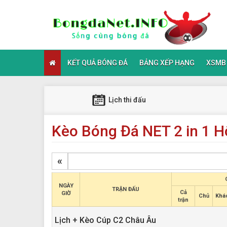
KẾT QUẢ BÓNG ĐÁ
BẢNG XẾP HẠNG
XSMB
Lịch thi đấu
Kèo Bóng Đá NET 2 in 1 
«
NGÀY
TRẬN ĐẤU
Cả
GIỜ
Chủ
Khá
trận
Lịch + Kèo Cúp C2 Châu Âu