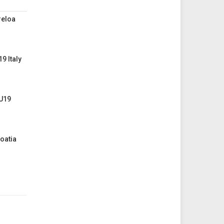
reloa
98
3.05
9 Italy
70
3.10
 U19
60
2.37
oatia
90
3.10
20
4.50
20
2.92