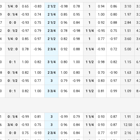
3
1/4 : 0
0.65
-0.83
2 1/2
-0.98
0.78
1
0.94
0.86
3.10
3.
9
0 : 1/4
-0.93
0.74
2 1/4
0.85
0.95
1
1.00
0.80
1.97
3.
97
0 : 0
-0.93
0.75
2 1/2
0.96
0.84
1
0.92
0.88
2.84
3.
2
0 : 1/2
-0.97
0.79
2 3/4
0.78
-0.98
1 1/4
-0.95
0.75
1.51
4.
4
1/4 : 0
0.85
0.97
2 1/2
0.82
0.98
1
0.77
-0.97
3.60
3.
3
1/2 : 0
0.78
-0.96
2 3/4
0.92
0.88
1 1/4
-0.93
0.72
5.00
4.
0
0 : 1
1.00
0.82
3 1/4
0.80
1.00
1 1/2
0.98
0.82
1.15
6.
98
0 : 1/4
0.82
1.00
2 3/4
1.00
0.80
1
0.70
-0.90
1.63
3.
3
0 : 1/2
-0.95
0.77
3
0.79
-0.99
1 1/4
0.83
0.97
1.57
4.
0
0 : 1
0.82
1.00
3 3/4
0.96
0.84
1 1/2
0.81
0.99
1.09
8.
1
0 : 1/4
-0.99
0.81
3
-0.99
0.79
1 1/4
0.93
0.87
1.91
3.
6
3/4 : 0
-0.93
0.75
3
0.96
0.84
1 1/4
0.93
0.87
12.50
6.
4
0 : 0
0.75
-0.93
2 3/4
0.96
0.84
1
0.77
-0.97
2.16
3.