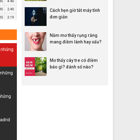
35
4.40
35
2.40
Cách hẹn giờ tắt máy tính
đơn giản
25
2.19
25
2.90
45
3.05
Nằm mơ thấy rụng răng
mang điềm lành hay xấu?
35
2.21
à những
80
1.57
Mơ thấy cây tre có điềm
20
2.80
báo gì? đánh số nào?
30
2.89
à những
90
18.00
30
1.16
 những
70
14.00
Madrid
45
4.10
00
14.00