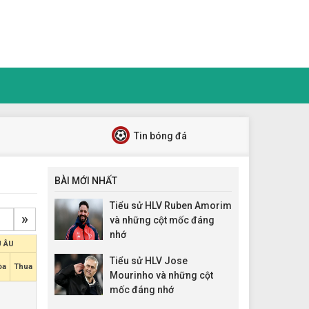
Tin bóng đá
BÀI MỚI NHẤT
Tiểu sử HLV Ruben Amorim
»
và những cột mốc đáng
nhớ
 ÂU
Tiểu sử HLV Jose
òa
Thua
Mourinho và những cột
mốc đáng nhớ