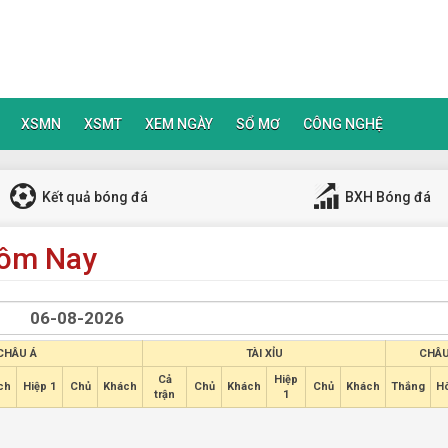
XSMN
XSMT
XEM NGÀY
SỔ MƠ
CÔNG NGHỆ
Kết quả bóng đá
BXH Bóng đá
Hôm Nay
CHÂU Á
TÀI XỈU
CHÂU
Cả
Hiệp
ch
Hiệp 1
Chủ
Khách
Chủ
Khách
Chủ
Khách
Thắng
H
trận
1