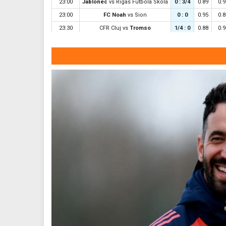
23:00
Jablonec
vs
Rigas Futbola Skola
0 : 3/4
0.89
0.9
23:00
FC Noah
vs
Sion
0 : 0
0.95
0.8
23:30
CFR Cluj
vs
Tromso
1/4 : 0
0.88
0.9
00:00
Dinamo Kiev
vs
**Qaradag
0 : 1/4
0.91
0.9
00:00
Riga FC
vs
Gyori ETO
0 : 1/2
0.98
0.8
00:00
Goteborg
vs
Gent
1/4 : 0
0.85
0.9
00:00
Debreceni
vs
Kobenhavn
3/4 : 0
-0.98
0.8
Beitar Jerusalem
vs
Austria
00:30
0 : 1/4
0.88
0.9
Wien
01:00
Hapoel Tel Aviv
vs
Katowice
0 : 1/4
0.90
0.9
0 : 2
01:00
Ajax
vs
Shelbourne
0.81
-0.
3/4
1 3/4 :
01:30
Valur Rey.
vs
Nordsjaelland
-0.88
0.7
0
0 : 2
01:30
Lugano
vs
NSI Runavik
0.97
0.8
1/2
Borac Banja Luka
vs
Maxline
01:30
0 : 3/4
-0.97
0.7
Vitebsk
0 : 2
01:30
Braga
vs
Dinamo Minsk
0.96
0.8
1/4