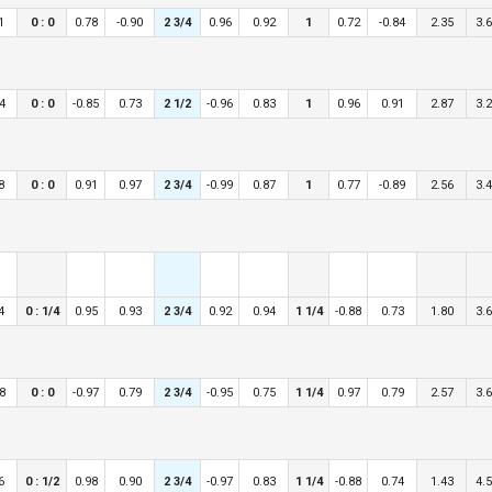
1
0 : 0
0.78
-0.90
2 3/4
0.96
0.92
1
0.72
-0.84
2.35
3.
94
0 : 0
-0.85
0.73
2 1/2
-0.96
0.83
1
0.96
0.91
2.87
3.
8
0 : 0
0.91
0.97
2 3/4
-0.99
0.87
1
0.77
-0.89
2.56
3.
4
0 : 1/4
0.95
0.93
2 3/4
0.92
0.94
1 1/4
-0.88
0.73
1.80
3.
98
0 : 0
-0.97
0.79
2 3/4
-0.95
0.75
1 1/4
0.97
0.79
2.57
3.
6
0 : 1/2
0.98
0.90
2 3/4
-0.97
0.83
1 1/4
-0.88
0.74
1.43
4.