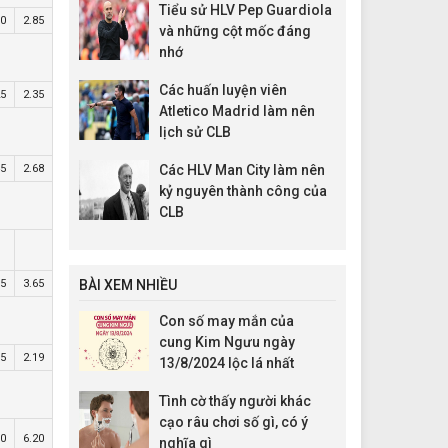
Tiểu sử HLV Pep Guardiola
60
2.85
và những cột mốc đáng
nhớ
Các huấn luyện viên
25
2.35
Atletico Madrid làm nên
lịch sử CLB
45
2.68
Các HLV Man City làm nên
kỷ nguyên thành công của
CLB
65
3.65
BÀI XEM NHIỀU
Con số may mắn của
cung Kim Ngưu ngày
65
2.19
13/8/2024 lộc lá nhất
Tình cờ thấy người khác
cạo râu chơi số gì, có ý
50
6.20
nghĩa gì