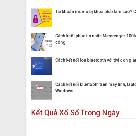
Lịch + Kèo VĐQG Chi Lê
Tài khoản momo bị khóa phải làm sao? C
0 : 1
07:30
Univ. Catolica(CHL)
vs
Cobresal
0.92
0.9
1/2
Lịch + Kèo VĐQG Paraguay
Cách khôi phục tin nhắn Messenger 100%
công
04:30
Rubio nu
vs
Deportivo Recoleta
0 : 1/4
0.96
0.8
Lịch + Kèo Hạng 2 Ba Lan
Cách kết nối loa bluetooth với tivi đơn giả
Polonia Bytom
vs
Pogon
23:00
0 : 1/2
0.70
-0.
Siedlce
01:30
Polonia Wars.
vs
Ruch Chorzow
0 : 1/4
0.98
0.8
Cách kết nối bluetooth trên máy tính, lapt
Lịch + Kèo Hạng 2 Iceland
Windows
02:15
Leiknir Rey.
vs
Fylkir
1 : 0
0.97
0.8
0 : 1
02:15
Afturelding
vs
UMF Grindavik
0.96
0.8
Kết Quả Xổ Số Trong Ngày
1/2
Lịch + Kèo Hạng 2 Phần Lan
22:00
Haka
vs
JIPPO
0 : 1/4
0.86
-0.