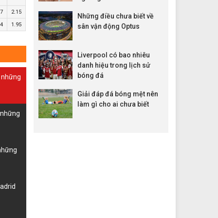
07
2.15
Những điều chưa biết về
34
1.95
sân vận động Optus
35
3.20
95
4.15
Liverpool có bao nhiêu
danh hiệu trong lịch sử
bóng đá
à những
80
3.30
Giải đáp đá bóng mệt nên
làm gì cho ai chưa biết
à những
85
3.05
 những
30
3.75
Madrid
90
1.90