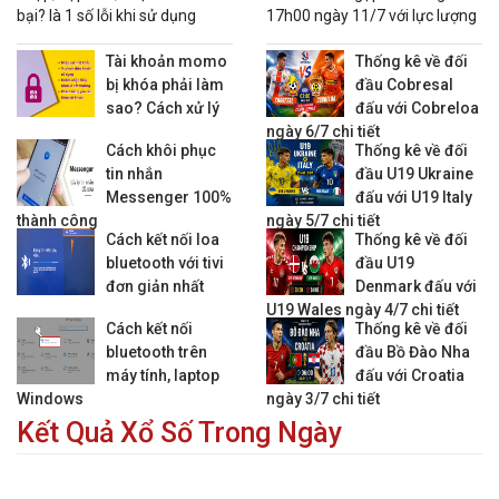
bại? là 1 số lỗi khi sử dụng
17h00 ngày 11/7 với lực lượng
04:30
Rubio nu
vs
Deportivo Recoleta
nhiều tính năng trên Momo
hai đội và nhận định trước giờ
cùng 1 lúc
bóng lăn.
Tài khoản momo
Thống kê về đối
Lịch + Kèo Hạng 2 Ba Lan
bị khóa phải làm
đầu Cobresal
sao? Cách xử lý
đấu với Cobreloa
23:00
Polonia Bytom
vs
Pogon Siedlce
ngày 6/7 chi tiết
01:30
Polonia Wars.
vs
Ruch Chorzow
Cách khôi phục
Thống kê về đối
tin nhắn
đầu U19 Ukraine
Lịch + Kèo Hạng 2 Iceland
Messenger 100%
đấu với U19 Italy
thành công
ngày 5/7 chi tiết
02:15
Leiknir Rey.
vs
Fylkir
Cách kết nối loa
Thống kê về đối
02:15
Afturelding
vs
UMF Grindavik
bluetooth với tivi
đầu U19
đơn giản nhất
Denmark đấu với
Lịch + Kèo Hạng 2 Phần Lan
U19 Wales ngày 4/7 chi tiết
Cách kết nối
Thống kê về đối
22:00
Haka
vs
JIPPO
bluetooth trên
đầu Bồ Đào Nha
22:30
JaPS
vs
MP Mikkeli
máy tính, laptop
đấu với Croatia
Windows
ngày 3/7 chi tiết
Lịch + Kèo Hạng 2 Séc
Kết Quả Xổ Số Trong Ngày
22:00
Jihlava
vs
Pribram
22:00
Sellier&Bellot Vlasim
vs
Vik.Zizkov