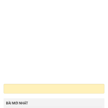
BÀI MỚI NHẤT