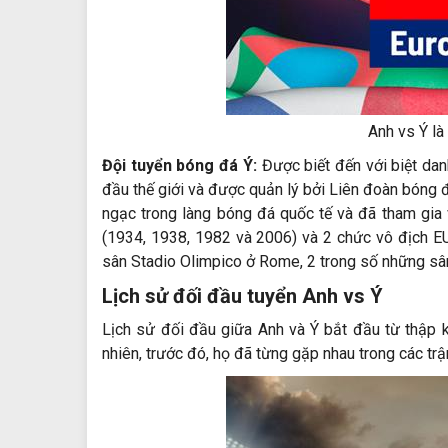
Anh vs Ý là
Đội tuyển bóng đá Ý:
Được biết đến với biệt dan
đầu thế giới và được quản lý bởi Liên đoàn bóng đ
ngạc trong làng bóng đá quốc tế và đã tham gia 
(1934, 1938, 1982 và 2006) và 2 chức vô địch EU
sân Stadio Olimpico ở Rome, 2 trong số những sân
Lịch sử đối đầu tuyển Anh vs Ý
Lịch sử đối đầu giữa Anh và Ý bắt đầu từ thập k
nhiên, trước đó, họ đã từng gặp nhau trong các trậ