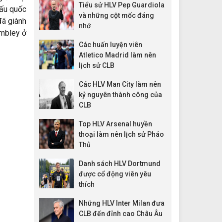
Tiểu sử HLV Pep Guardiola
đấu quốc
và những cột mốc đáng
đã giành
nhớ
embley ở
Các huấn luyện viên
Atletico Madrid làm nên
lịch sử CLB
Các HLV Man City làm nên
kỷ nguyên thành công của
CLB
Top HLV Arsenal huyền
thoại làm nên lịch sử Pháo
Thủ
Danh sách HLV Dortmund
được cổ động viên yêu
thích
Những HLV Inter Milan đưa
CLB đến đỉnh cao Châu Âu