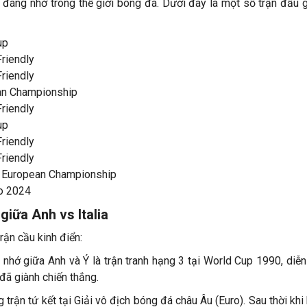
 đáng nhớ trong thế giới bóng đá. Dưới đây là một số trận đấu 
up
Friendly
Friendly
ean Championship
Friendly
up
Friendly
Friendly
A European Championship
ro 2024
giữa Anh vs Italia
rận cầu kinh điển:
hớ giữa Anh và Ý là trận tranh hạng 3 tại World Cup 1990, diễn r
đã giành chiến thắng.
trận tứ kết tại Giải vô địch bóng đá châu Âu (Euro). Sau thời khi 