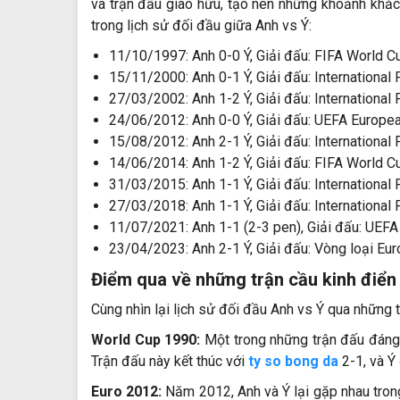
và trận đấu giao hữu, tạo nên những khoảnh khắc
trong lịch sử đối đầu giữa Anh vs Ý:
11/10/1997: Anh 0-0 Ý, Giải đấu: FIFA World C
15/11/2000: Anh 0-1 Ý, Giải đấu: International 
27/03/2002: Anh 1-2 Ý, Giải đấu: International 
24/06/2012: Anh 0-0 Ý, Giải đấu: UEFA Europ
15/08/2012: Anh 2-1 Ý, Giải đấu: International 
14/06/2014: Anh 1-2 Ý, Giải đấu: FIFA World C
31/03/2015: Anh 1-1 Ý, Giải đấu: International 
27/03/2018: Anh 1-1 Ý, Giải đấu: International 
11/07/2021: Anh 1-1 (2-3 pen), Giải đấu: UEF
23/04/2023: Anh 2-1 Ý, Giải đấu: Vòng loại Eu
Điểm qua về những trận cầu kinh điển 
Cùng nhìn lại lịch sử đối đầu Anh vs Ý qua những t
World Cup 1990:
Một trong những trận đấu đáng n
Trận đấu này kết thúc với
ty so bong da
2-1, và Ý 
Euro 2012:
Năm 2012, Anh và Ý lại gặp nhau trong 