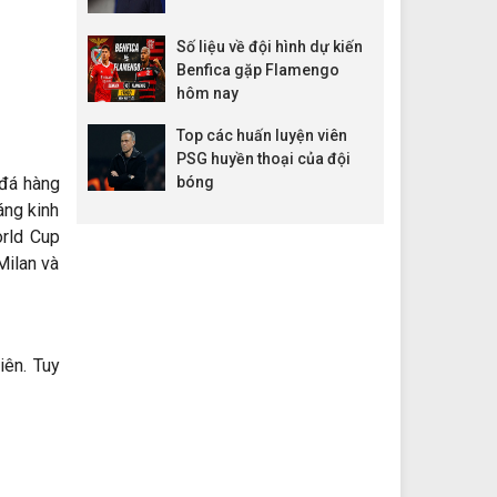
Số liệu về đội hình dự kiến
Benfica gặp Flamengo
hôm nay
Top các huấn luyện viên
PSG huyền thoại của đội
 đá hàng
bóng
áng kinh
orld Cup
Milan và
iên. Tuy