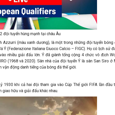
 2 đội tuyển hùng mạnh tại châu Âu
h Azzurri (màu xanh dương), là một trong những đội tuyển bóng
á Ý (Federazione Italiana Giuoco Calcio – FIGC). Họ có lịch sử đ
vào nhiều giải đấu lớn. Ý đã giành tổng cộng 4 chức vô địch W
RO (1968 và 2020). Sân nhà của đội tuyển Ý là sân San Siro ở 
 vận động danh tiếng của bóng đá thế giới.
ỷ 1930 khi cả hai đội tham gia vào Cúp Thế giới FIFA lần đầu t
n giao hữu và giải đấu khác nhau.