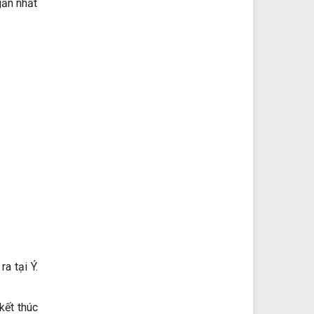
gần nhất
a tại Ý.
kết thúc