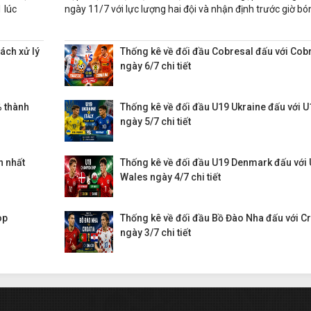
 lúc
ngày 11/7 với lực lượng hai đội và nhận định trước giờ bón
ách xử lý
Thống kê về đối đầu Cobresal đấu với Cob
ngày 6/7 chi tiết
 thành
Thống kê về đối đầu U19 Ukraine đấu với U1
ngày 5/7 chi tiết
n nhất
Thống kê về đối đầu U19 Denmark đấu với
Wales ngày 4/7 chi tiết
op
Thống kê về đối đầu Bồ Đào Nha đấu với Cr
ngày 3/7 chi tiết