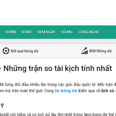
XSMN
XSMT
XEM NGÀY
SỔ MƠ
CÔNG NGHỆ
Kết quả bóng đá
BXH Bóng đá
 Những trận so tài kịch tính nhất
 đã từng đối đầu nhiều lần trong các giải đấu quốc tế. Mỗi trận 
m mộ trên toàn thế giới. Cùng
tin bóng đá
điểm qua về
lịch sử
 Ý
yển nổi tiếng và có lịch sử lâu đời nhất trong làng bóng đá thế g