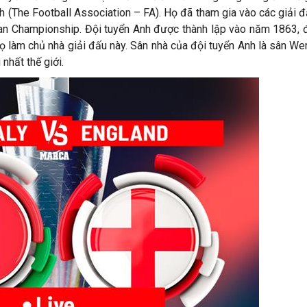
 (The Football Association – FA). Họ đã tham gia vào các giải 
n Championship. Đội tuyển Anh được thành lập vào năm 1863, 
ọ làm chủ nhà giải đấu này. Sân nhà của đội tuyển Anh là sân W
nhất thế giới.