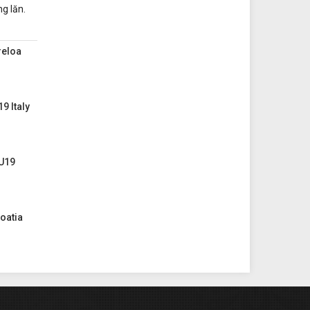
g lăn.
reloa
9 Italy
 U19
oatia