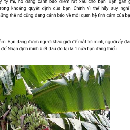
ãy
tỷ mỉ
, nó đang cảnh báo điềm rất xấu cho bạn. Bạn
gần
trong khoảng
quyết định của bạn. Chính
vì thế
hãy
suy nghĩ
hững thế
nó cũng đang cảnh báo về mối quan hệ tình cảm của b
cảm. Bạn đang được người khác giới để mắt
tới
mình, người
ấy
đa
để
Nhận định
mình biết đâu
đó
lại là
1
nửa bạn đang thiếu.