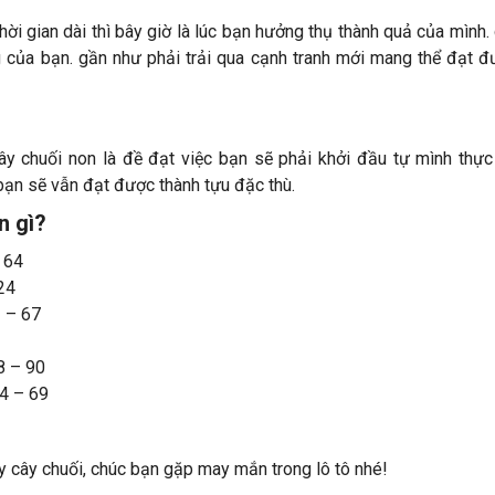
thời gian
dài thì
bây giờ
là
lúc
bạn
hưởng thụ
thành quả
của mình.
 của bạn.
gần như
phải trải qua
cạnh tranh
mới
mang
thể đạt 
ây chuối non là
đề đạt
việc bạn sẽ phải
khởi đầu
tự mình
thực
ạn sẽ vẫn đạt được
thành tựu
đặc thù
.
n gì?
 64
24
3 – 67
8 – 90
44 – 69
y cây chuối, chúc bạn gặp may mắn trong lô tô nhé!