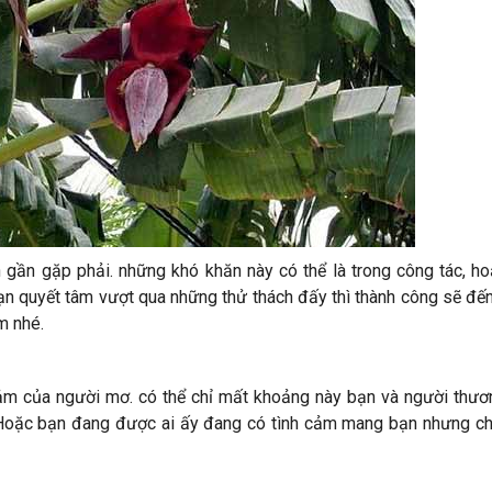
n
gần
gặp phải.
những khó khăn
này
có
thể là trong
công tác
, h
ạn
quyết tâm
vượt qua
những
thử thách
đấy
thì thành công sẽ
đế
âm
nhé.
cảm của người mơ.
có
thể
chỉ mất khoảng
này bạn và
người thươ
 Hoặc bạn đang được
ai
ấy
đang
có
tình cảm
mang
bạn nhưng c