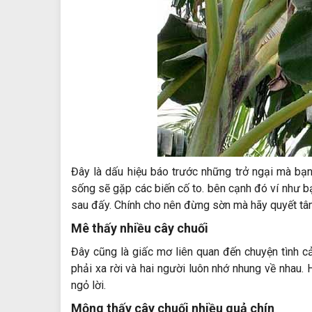
Đây là
dấu hiệu
báo trước
những trở ngại
mà bạ
sống sẽ gặp
các
biến cố
to
.
bên cạnh đó
ví như
b
sau
đấy
. Chính
cho nên
đừng
sờn
mà hãy
quyết t
Mê thấy
nhiều
cây chuối
Đây cũng là giấc mơ liên quan
đến
chuyện tình 
phải
xa rời
và
hai
người luôn nhớ nhung về nhau.
ngỏ lời.
Mộng thấy cây chuối nhiều quả chín