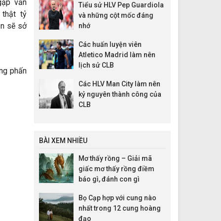
gặp vấn
Tiểu sử HLV Pep Guardiola
thật
tỷ
và những cột mốc đáng
ạn sẽ
sở
nhớ
Các huấn luyện viên
Atletico Madrid làm nên
lịch sử CLB
ng
phấn
Các HLV Man City làm nên
kỷ nguyên thành công của
CLB
BÀI XEM NHIỀU
Mơ thấy rồng – Giải mã
giấc mơ thấy rồng điềm
báo gì, đánh con gì
Bọ Cạp hợp với cung nào
nhất trong 12 cung hoàng
đạo