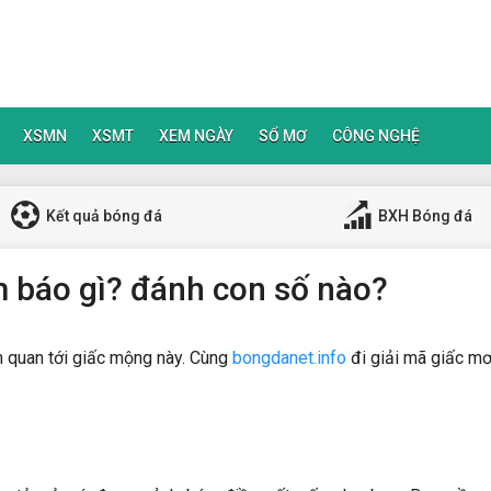
XSMN
XSMT
XEM NGÀY
SỔ MƠ
CÔNG NGHỆ
Kết quả bóng đá
BXH Bóng đá
m báo gì? đánh con số nào?
n quan tới giấc mộng này. Cùng
bongdanet.info
đi giải mã giấc mơ