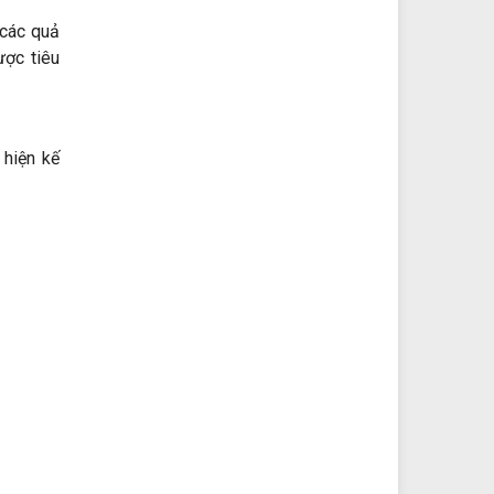
các
quả
được
tiêu
 hiện
kế