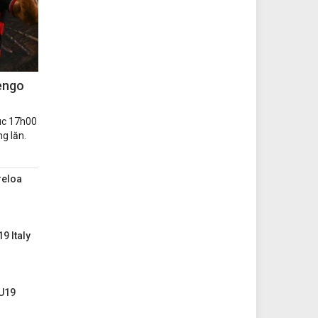
mengo
lúc 17h00
g lăn.
reloa
9 Italy
 U19