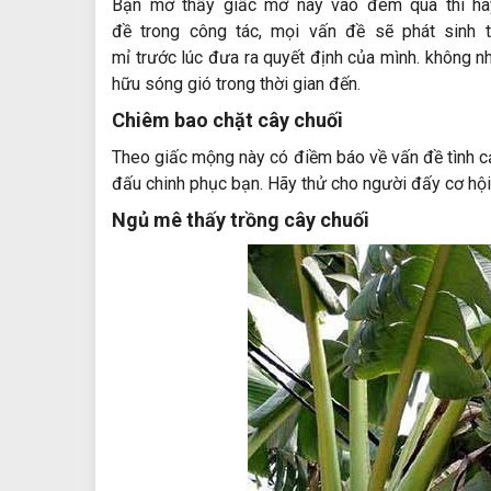
Bạn mơ thấy giấc mơ này vào đêm qua thì h
đề
trong
công tác
, mọi vấn đề sẽ
phát sinh
mỉ
trước
lúc
đưa ra quyết định của mình.
không n
hữu
sóng gió
trong thời gian
đến
.
Chiêm bao
chặt cây chuối
Theo giấc mộng này
có
điềm báo về vấn đề tình 
đấu
chinh phục bạn. Hãy thử cho người
đấy
cơ hội
Ngủ mê thấy trồng cây chuối