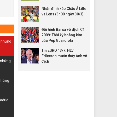
Nhận định kèo Châu Á Lille
vs Lens (3h00 ngày 30/3)
Đội hình Barca vô địch C1
2009: Thời kỳ hoàng kim
của Pep Guardiola
à những
Tin EURO 13/7: HLV
Eriksson muốn thấy Anh vô
à những
địch
 những
Madrid