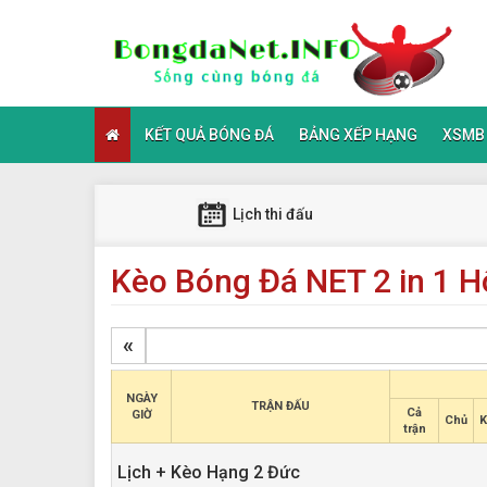
KẾT QUẢ BÓNG ĐÁ
BẢNG XẾP HẠNG
XSMB
Lịch thi đấu
Kèo Bóng Đá NET 2 in 1 
«
NGÀY
TRẬN ĐẤU
Cả
GIỜ
Chủ
K
trận
Lịch + Kèo Hạng 2 Đức