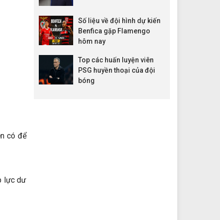
Số liệu về đội hình dự kiến
Benfica gặp Flamengo
hôm nay
Top các huấn luyện viên
PSG huyền thoại của đội
bóng
ện có để
p lực dư