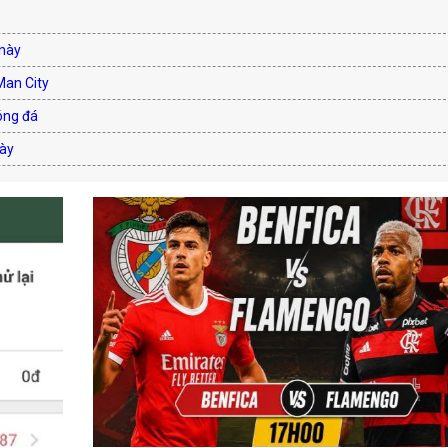
 này
Man City
óng đá
này