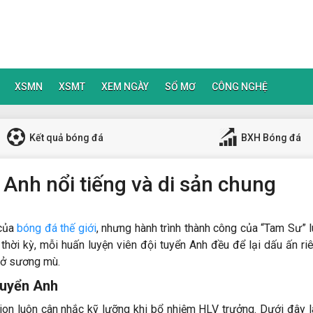
XSMN
XSMT
XEM NGÀY
SỔ MƠ
CÔNG NGHỆ
Kết quả bóng đá
BXH Bóng đá
 Anh nổi tiếng và di sản chung
 của
bóng đá thế giới
, nhưng hành trình thành công của “Tam Sư” 
g thời kỳ, mỗi huấn luyện viên đội tuyển Anh đều để lại dấu ấn ri
sở sương mù.
 tuyển Anh
ion
luôn cân nhắc kỹ lưỡng khi bổ nhiệm HLV trưởng. Dưới đây 