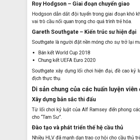
Roy Hodgson
– Giai đoạn chuyển giao
Hodgson dẫn dắt đội tuyển trong giai đoạn khó khă
vai trò cầu nối quan trọng cho quá trình trẻ hóa.
Gareth Southgate
– Kiến trúc sư hiện đại
Southgate là người đặt nền móng cho sự trở lại m
Bán kết World Cup 2018
Chung kết
UEFA Euro 2020
Southgate xây dựng lối chơi hiện đại, đề cao kỷ lu
địch thực thụ.
Di sản chung của các huấn luyện viên
Xây dựng bản sắc thi đấu
Từ lối chơi kỷ luật của Alf Ramsey đến phong cá
cho “Tam Sư”.
Đào tạo và phát triển thế hệ cầu thủ
Nhiều HLV đã mạnh dạn trao cơ hội cho cầu thủ trẻ,