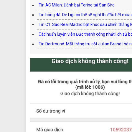
Tin AC Milan: Đánh bại Torino tại San Siro
Tin bóng đá: De Ligt có thể sẽ nghỉ thi đấu hết mùa
Tin C1: Sao Real Madrid bật khóc sau chiến thắng 
Các huấn luyện viên Đức thành công nhất lịch sử b
Tin Dortmund: Mất trắng trụ cột Julian Brandt hè 