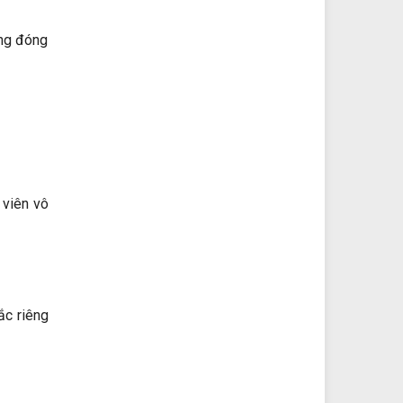
ông đóng
 viên vô
ắc riêng