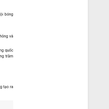
đội bóng
thông và
ọng quốc
ăng trầm
g tạo ra