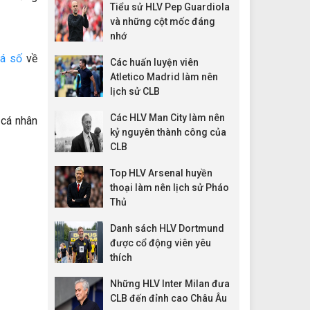
Tiểu sử HLV Pep Guardiola
và những cột mốc đáng
nhớ
á số
về
Các huấn luyện viên
Atletico Madrid làm nên
lịch sử CLB
Các HLV Man City làm nên
 cá nhân
kỷ nguyên thành công của
CLB
Top HLV Arsenal huyền
thoại làm nên lịch sử Pháo
Thủ
Danh sách HLV Dortmund
được cổ động viên yêu
thích
Những HLV Inter Milan đưa
CLB đến đỉnh cao Châu Âu