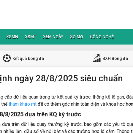
XSMN
XSMT
XEM NGÀY
SỔ MƠ
CÔNG NGHỆ
Kết quả bóng đá
BXH Bóng đá
Định ngày 28/8/2025 siêu chuẩn
 cấp dữ liệu quan trọng từ kết quả kỳ trước, thống kê lô gan, đầ
ó thể
tham khảo mt
để có thêm góc nhìn toàn diện và khoa học hơn
28/8/2025 dựa trên KQ kỳ trước
ựa trên dữ liệu quay thưởng kỳ trước, bao gồm các yếu tố qu
ện nhiều lần, đầu số về nổi bật và các trường hợp lô câm. Thông t