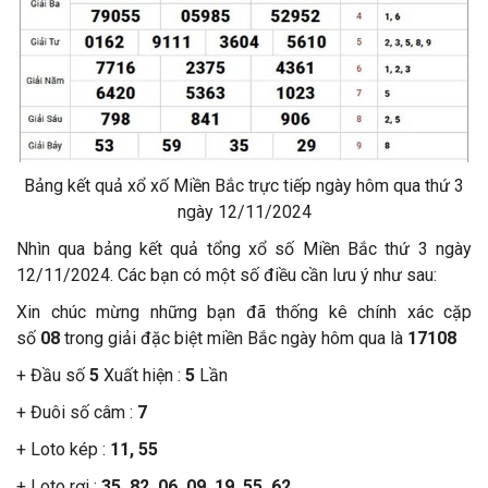
Bảng kết quả xổ xố Miền Bắc trực tiếp ngày hôm qua thứ 3
ngày 12/11/2024
Nhìn qua bảng kết quả tổng xổ số Miền Bắc thứ 3 ngày
12/11/2024. Các bạn có một số điều cần lưu ý như sau:
Xin chúc mừng những bạn đã thống kê chính xác cặp
số
08
trong giải đặc biệt miền Bắc ngày hôm qua là
17108
+ Đầu số
5
Xuất hiện :
5
Lần
+
Đuôi số câm :
7
+ Loto kép :
11, 55
+ Loto rơi :
35, 82, 06, 09, 19, 55, 62