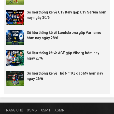
Số liệu thống kê về U19 Italy gặp U19 Serbia hôm
nay ngày 30/6
Số liệu thống kê về Landskrona gặp Varnamo
hôm nay ngày 28/6
Số liệu thống kê về AGF gặp Viborg hôm nay
ngày 27/6
Số liệu thống kê về Thổ Nhĩ Kỳ gặp Mỹ hôm nay
ngày 26/6
TRANG CHỦ
XSMB
XSMT
XSMN