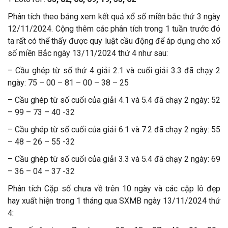
Phân tích theo bảng xem kết quả xổ số miền bắc thứ 3 ngày
12/11/2024. Cộng thêm các phân tích trong 1 tuần trước đó
ta rất có thể thấy được quy luật cầu động để áp dụng cho xổ
số miền Bắc ngày 13/11/2024 thứ 4 như sau:
– Cầu ghép từ số thứ 4 giải 2.1 và cuối giải 3.3 đã chạy 2
ngày: 75 – 00 – 81 – 00 – 38 – 25
– Cầu ghép từ số cuối của giải 4.1 và 5.4 đã chạy 2 ngày: 52
– 99 – 73 – 40 -32
– Cầu ghép từ số cuối của giải 6.1 và 7.2 đã chạy 2 ngày: 55
– 48 – 26 – 55 -32
– Cầu ghép từ số cuối của giải 3.3 và 5.4 đã chạy 2 ngày: 69
– 36 – 04 – 37 -32
Phân tích Cặp số chưa về trên 10 ngày và các cặp lô đẹp
hay xuất hiện trong 1 tháng qua SXMB ngày 13/11/2024 thứ
4: