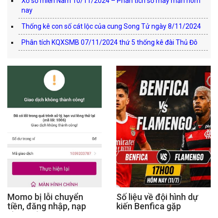
Xổ số miền Nam 10/11/2024 – Phân tích số may mắn hôm
nay
Thống kê con số cát lộc của cung Song Tử ngày 8/11/2024
Phân tích KQXSMB 07/11/2024 thứ 5 thống kê đài Thủ Đô
Momo bị lỗi chuyển
Số liệu về đội hình dự
tiền, đăng nhập, nạp
kiến Benfica gặp
tiền thất bại?
Flamengo hôm nay