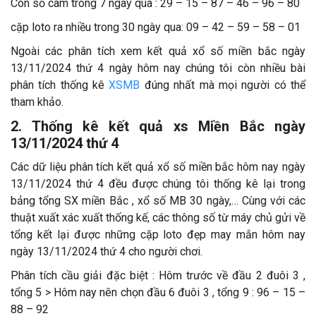
Con số câm trong 7 ngày qua : 29 – 15 – 87 – 46 – 96 – 80
cặp loto ra nhiều trong 30 ngày qua: 09 – 42 – 59 – 58 – 01
Ngoài các phân tích xem kết quả xổ số miền bắc ngày
13/11/2024 thứ 4 ngày hôm nay chúng tôi còn nhiều bài
phân tích thống kê
XSMB
đúng nhất mà mọi người có thể
tham khảo.
2. Thống kê kết quả xs Miền Bắc ngày
13/11/2024 thứ 4
Các dữ liệu phân tích kết quả xổ số miền bắc hôm nay ngày
13/11/2024 thứ 4 đều được chúng tôi thống kê lại trong
bảng tổng SX miền Bắc , xổ số MB 30 ngày,… Cùng với các
thuật xuất xác xuất thống kế, các thông số từ máy chủ gửi về
tổng kết lại được những cặp loto đẹp may mắn hôm nay
ngày 13/11/2024 thứ 4 cho người chơi.
Phân tích cầu giải đặc biệt : Hôm trước về đầu 2 đuôi 3 ,
tổng 5 > Hôm nay nên chọn đầu 6 đuôi 3 , tổng 9 : 96 – 15 –
88 – 92