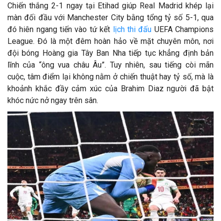
Chiến thắng 2-1 ngay tại Etihad giúp Real Madrid khép lại
màn đối đầu với Manchester City bằng tổng tỷ số 5-1, qua
đó hiên ngang tiến vào tứ kết
lịch thi đấu
UEFA Champions
League. Đó là một đêm hoàn hảo về mặt chuyên môn, nơi
đội bóng Hoàng gia Tây Ban Nha tiếp tục khẳng định bản
lĩnh của “ông vua châu Âu”. Tuy nhiên, sau tiếng còi mãn
cuộc, tâm điểm lại không nằm ở chiến thuật hay tỷ số, mà là
khoảnh khắc đầy cảm xúc của Brahim Diaz người đã bật
khóc nức nở ngay trên sân.