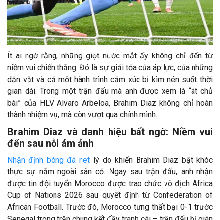
Ít ai ngờ rằng, những giọt nước mắt ấy không chỉ đến từ
niềm vui chiến thắng. Đó là sự giải tỏa của áp lực, của những
dằn vặt và cả một hành trình cảm xúc bị kìm nén suốt thời
gian dài. Trong một trận đấu mà anh được xem là “át chủ
bài” của HLV Alvaro Arbeloa, Brahim Diaz không chỉ hoàn
thành nhiệm vụ, mà còn vượt qua chính mình.
Brahim Diaz và danh hiệu bất ngờ: Niềm vui
đến sau nỗi ám ảnh
Nhận định bóng đá net
lý do khiến Brahim Diaz bật khóc
thực sự nằm ngoài sân cỏ. Ngay sau trận đấu, anh nhận
được tin đội tuyển Morocco được trao chức vô địch Africa
Cup of Nations 2026 sau quyết định từ Confederation of
African Football. Trước đó, Morocco từng thất bại 0-1 trước
Senegal trong trận chung kết đầy tranh cãi – trận đấu bị gián