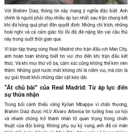
Với Brahim Diaz, thông tin này mang ý nghĩa đặc biệt. Anh
chính là người phải chịu nhiều áp lực nhất sau trận chung kết
khi đá hỏng quả phạt đền quyết định. Những chỉ trích, những
hoài nghi và cả cảm giác tội lỗi đã đè nặng lên vai cầu thủ
này trong suốt thời gian qua.
Vì bận tập trung cùng Real Madrid cho trận đấu với Man City,
anh hoàn toàn không biết tin vui cho đến khi trận đấu kết
thúc. Và khi mọi thứ vỡ òa, cảm xúc cũng không thể kìm nén
thêm. Những giọt nước mắt không chỉ là niềm vui, mà còn là
sự giải thoát khỏi những dằn vặt kéo dài.
“Át chủ bài” của Real Madrid: Từ áp lực đến
sự thừa nhận
Trong bối cảnh thiếu vắng Kylian Mbappe vì chấn thương,
Brahim Diaz được HLV Alvaro Arbeloa tin tưởng trao cơ hội
và nhanh chóng trở thành nhân tố quan trọng trong chiến
thuật của đội bóng. Không phụ sự kỳ vọng, anh đã có màn