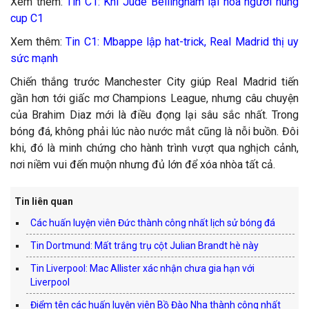
Xem thêm:
Tin C1: Khi Jude Bellingham lại hóa người hùng
cup C1
Xem thêm:
Tin C1: Mbappe lập hat-trick, Real Madrid thị uy
sức mạnh
Chiến thắng trước Manchester City giúp Real Madrid tiến
gần hơn tới giấc mơ Champions League, nhưng câu chuyện
của Brahim Diaz mới là điều đọng lại sâu sắc nhất. Trong
bóng đá, không phải lúc nào nước mắt cũng là nỗi buồn. Đôi
khi, đó là minh chứng cho hành trình vượt qua nghịch cảnh,
nơi niềm vui đến muộn nhưng đủ lớn để xóa nhòa tất cả.
Tin liên quan
Các huấn luyện viên Đức thành công nhất lịch sử bóng đá
Tin Dortmund: Mất trắng trụ cột Julian Brandt hè này
Tin Liverpool: Mac Allister xác nhận chưa gia hạn với
Liverpool
Điểm tên các huấn luyện viên Bồ Đào Nha thành công nhất