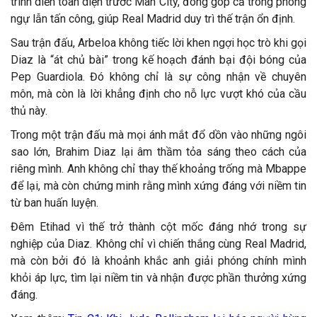
trình diễn toàn diện trước Man City, đóng góp cả trong phòng
ngự lẫn tấn công, giúp Real Madrid duy trì thế trận ổn định.
Sau trận đấu, Arbeloa không tiếc lời khen ngợi học trò khi gọi
Diaz là “át chủ bài” trong kế hoạch đánh bại đội bóng của
Pep Guardiola. Đó không chỉ là sự công nhận về chuyên
môn, mà còn là lời khẳng định cho nỗ lực vượt khó của cầu
thủ này.
Trong một trận đấu mà mọi ánh mắt đổ dồn vào những ngôi
sao lớn, Brahim Diaz lại âm thầm tỏa sáng theo cách của
riêng mình. Anh không chỉ thay thế khoảng trống mà Mbappe
để lại, mà còn chứng minh rằng mình xứng đáng với niềm tin
từ ban huấn luyện.
Đêm Etihad vì thế trở thành cột mốc đáng nhớ trong sự
nghiệp của Diaz. Không chỉ vì chiến thắng cùng Real Madrid,
mà còn bởi đó là khoảnh khắc anh giải phóng chính mình
khỏi áp lực, tìm lại niềm tin và nhận được phần thưởng xứng
đáng.