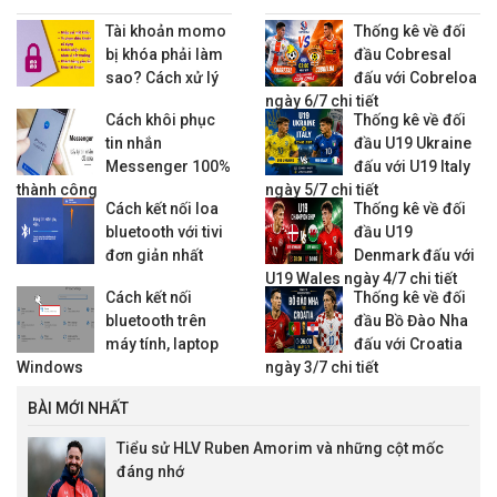
nhiều tính năng trên Momo
hai đội và nhận định trước giờ
cùng 1 lúc
bóng lăn.
Tài khoản momo
Thống kê về đối
bị khóa phải làm
đầu Cobresal
sao? Cách xử lý
đấu với Cobreloa
ngày 6/7 chi tiết
Cách khôi phục
Thống kê về đối
tin nhắn
đầu U19 Ukraine
Messenger 100%
đấu với U19 Italy
thành công
ngày 5/7 chi tiết
Cách kết nối loa
Thống kê về đối
bluetooth với tivi
đầu U19
đơn giản nhất
Denmark đấu với
U19 Wales ngày 4/7 chi tiết
Cách kết nối
Thống kê về đối
bluetooth trên
đầu Bồ Đào Nha
máy tính, laptop
đấu với Croatia
Windows
ngày 3/7 chi tiết
BÀI MỚI NHẤT
Tiểu sử HLV Ruben Amorim và những cột mốc
đáng nhớ