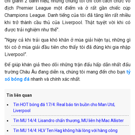
chỉ giành 2 danh hiệu, nhưng chúng tôi chỉ còn cách chức vô
địch Premier League một điểm và ở rất gần chiếc cúp
Champions League. Danh tiếng của tôi đã tăng lên rất nhiều
khi trở thành cầu thủ của Liverpool. Thật tuyệt vời khi có
được trải nghiệm như thế”.
“Ngay cả khi trải qua khó khăn ở mùa giải hiện tại, những gì
tôi có ở mùa giải đầu tiên cho thấy tôi đã đúng khi gia nhập
Liverpool”.
Để giúp khán giả theo dõi những trận đấu hấp dẫn nhất đấu
trường Châu Âu đang diễn ra, chúng tôi mang đến cho bạn
tỷ
số bóng đá
nhanh và chính xác nhất.
Tin liên quan
Tin HOT bóng đá 17/4: Real báo tin buồn cho Man Utd,
Liverpool
Tin MU 14/4: Lisandro chấn thương, MU liên hệ Mac Allister
Tin MU 14/4: HLV Ten Hag không hài lòng với hàng công