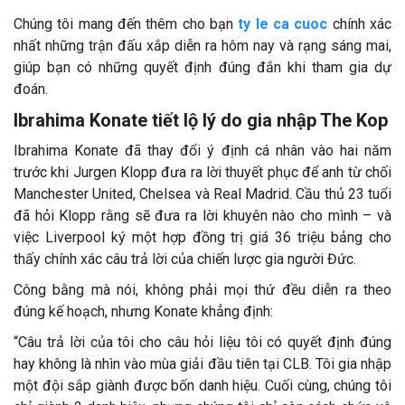
Chúng tôi mang đến thêm cho bạn
ty le ca cuoc
chính xác
nhất những trận đấu xắp diễn ra hôm nay và rạng sáng mai,
giúp bạn có những quyết định đúng đắn khi tham gia dự
đoán.
Ibrahima Konate tiết lộ lý do gia nhập The Kop
Ibrahima Konate đã thay đổi ý định cá nhân vào hai năm
trước khi Jurgen Klopp đưa ra lời thuyết phục để anh từ chối
Manchester United, Chelsea và Real Madrid. Cầu thủ 23 tuổi
đã hỏi Klopp rằng sẽ đưa ra lời khuyên nào cho mình – và
việc Liverpool ký một hợp đồng trị giá 36 triệu bảng cho
thấy chính xác câu trả lời của chiến lược gia người Đức.
Công bằng mà nói, không phải mọi thứ đều diễn ra theo
đúng kế hoạch, nhưng Konate khẳng định:
“Câu trả lời của tôi cho câu hỏi liệu tôi có quyết định đúng
hay không là nhìn vào mùa giải đầu tiên tại CLB. Tôi gia nhập
một đội sắp giành được bốn danh hiệu. Cuối cùng, chúng tôi