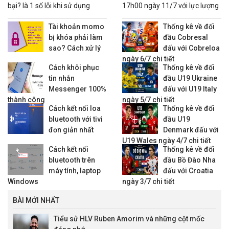
bại? là 1 số lỗi khi sử dụng
17h00 ngày 11/7 với lực lượng
nhiều tính năng trên Momo
hai đội và nhận định trước giờ
cùng 1 lúc
bóng lăn.
Tài khoản momo
Thống kê về đối
bị khóa phải làm
đầu Cobresal
sao? Cách xử lý
đấu với Cobreloa
ngày 6/7 chi tiết
Cách khôi phục
Thống kê về đối
tin nhắn
đầu U19 Ukraine
Messenger 100%
đấu với U19 Italy
thành công
ngày 5/7 chi tiết
Cách kết nối loa
Thống kê về đối
bluetooth với tivi
đầu U19
đơn giản nhất
Denmark đấu với
U19 Wales ngày 4/7 chi tiết
Cách kết nối
Thống kê về đối
bluetooth trên
đầu Bồ Đào Nha
máy tính, laptop
đấu với Croatia
Windows
ngày 3/7 chi tiết
BÀI MỚI NHẤT
Tiểu sử HLV Ruben Amorim và những cột mốc