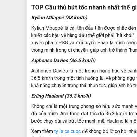
TOP Cầu thủ bứt tốc nhanh nhất thế gi
Kylian Mbappé (38 km/h)
Kylian Mbappé là cái tên đầu tiên được nhắc đến k
khiến các hậu vệ hàng đầu thế giới phải “hít khói”
xuyên phá ở PSG và đội tuyển Pháp là minh chứn
thông minh trong di chuyển, giúp anh trở thành “hu
Alphonso Davies (36.5 km/h)
Alphonso Davies là một trong những hậu vệ cánh
36.5 km/h trong một tình huống lùi về phòng ngự
khả năng chuyển trạng thái thần tốc, giúp anh hỗ t
Erling Haaland (36.2 km/h)
Không chỉ là một trung phong sở hữu sức mạnh và
độ của mình. Anh từng đạt tốc độ 36.2 km/h tron
bước chạy dài và bứt tốc mạnh mẽ, Haaland là mộ
Xem thêm
ty le ca cuoc
để không bỏ lỡ cơ hội nhậ