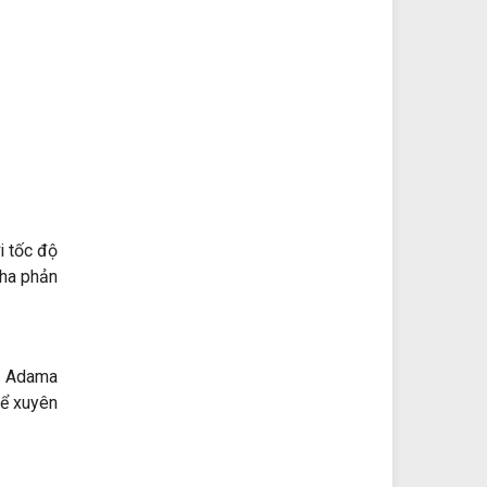
i tốc độ
pha phản
ự. Adama
để xuyên