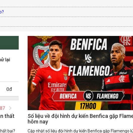
ào?
ền thất
Số liệu về đội hình dự kiến Benfica gặp Fla
hôm nay
thất bại?
Cập nhật số liệu đội hình dự kiến Benfica gặp Flamengo 