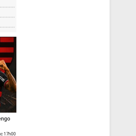
mengo
lúc 17h00