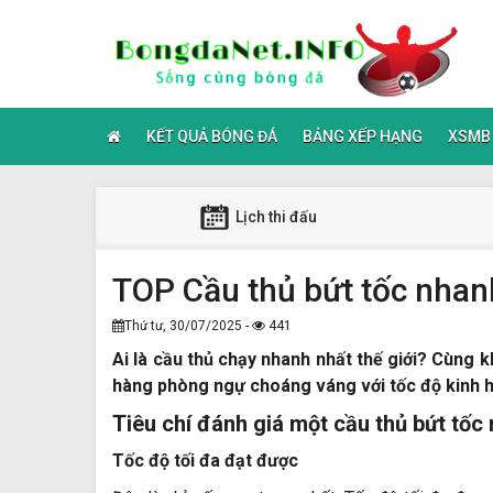
KẾT QUẢ BÓNG ĐÁ
BẢNG XẾP HẠNG
XSMB
Lịch thi đấu
TOP Cầu thủ bứt tốc nhan
Thứ tư, 30/07/2025 -
441
Ai là cầu thủ chạy nhanh nhất thế giới? Cùng 
hàng phòng ngự choáng váng với tốc độ kinh 
Tiêu chí đánh giá một cầu thủ bứt tốc 
Tốc độ tối đa đạt được