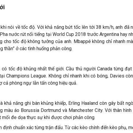
ới
hi nói về tốc độ. Với khả năng bứt tốc lên tới 38 km/h, anh đã n
. Pha nước rút nổi tiếng tại World Cup 2018 trước Argentina hay n
g cho tốc độ không tưởng của anh. Mbappé không chỉ nhanh mà
ng thần” ở các tình huống phản công.
 có tốc độ khủng nhất thế giới. Cầu thủ người Canada từng đạt
 tại Champions League. Không chỉ nhanh khi có bóng, Davies cò
rợ cả phòng ngự lẫn tấn công hiệu quả.
 khả năng ghi bàn khủng khiếp, Erling Haaland còn gây bất ngờ
g màu áo Borussia Dortmund và Manchester City. Với thân hình 
t mối đe dọa thực sự khi được chơi phản công.
n định chuẩn xác từng trận đấu. Từ các kèo chính đến kèo phụ, m