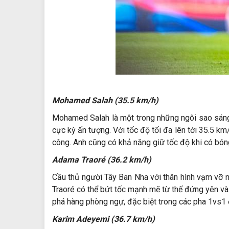
Mohamed Salah (35.5 km/h)
Mohamed Salah là một trong những ngôi sao sáng
cực kỳ ấn tượng. Với tốc độ tối đa lên tới 35.5 
công. Anh cũng có khả năng giữ tốc độ khi có bón
Adama Traoré (36.2 km/h)
Cầu thủ người Tây Ban Nha với thân hình vạm vỡ n
Traoré có thể bứt tốc mạnh mẽ từ thế đứng yên v
phá hàng phòng ngự, đặc biệt trong các pha 1vs1 
Karim Adeyemi (36.7 km/h)