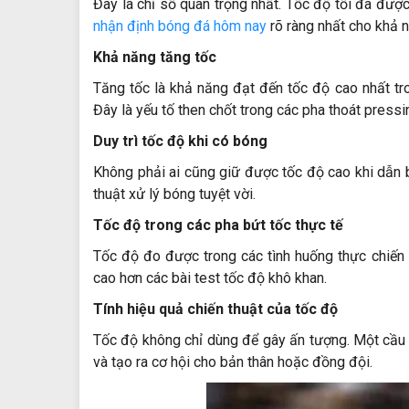
Đây là chỉ số quan trọng nhất. Tốc độ tối đa đượ
nhận định bóng đá hôm nay
rõ ràng nhất cho khả n
Khả năng tăng tốc
Tăng tốc là khả năng đạt đến tốc độ cao nhất tro
Đây là yếu tố then chốt trong các pha thoát press
Duy trì tốc độ khi có bóng
Không phải ai cũng giữ được tốc độ cao khi dẫn b
thuật xử lý bóng tuyệt vời.
Tốc độ trong các pha bứt tốc thực tế
Tốc độ đo được trong các tình huống thực chiến 
cao hơn các bài test tốc độ khô khan.
Tính hiệu quả chiến thuật của tốc độ
Tốc độ không chỉ dùng để gây ấn tượng. Một cầu th
và tạo ra cơ hội cho bản thân hoặc đồng đội.