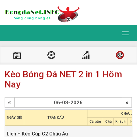
Toggl
navig
Kèo Bóng Đá NET 2 in 1 Hôm
Nay
«
»
CHÂU Á
NGÀY GIỜ
TRẬN ĐẤU
Cả trận
Chủ
Khách
Hiệp
Lịch + Kèo Cúp C2 Châu Âu