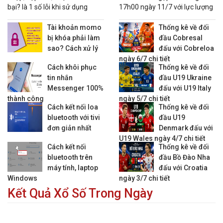
bại? là 1 số lỗi khi sử dụng
17h00 ngày 11/7 với lực lượng
nhiều tính năng trên Momo
hai đội và nhận định trước giờ
04:00
Boyaca Chico
vs
Alianza Petrolera
0 : 1/4
1.08
0.73
cùng 1 lúc
bóng lăn.
Tài khoản momo
Thống kê về đối
06:05
Deportivo Cali
vs
Aguilas Doradas
0 : 1/2
0.78
1.03
bị khóa phải làm
đầu Cobresal
sao? Cách xử lý
đấu với Cobreloa
Lịch + Kèo VĐQG Peru
ngày 6/7 chi tiết
03:00
Cách khôi phục
Alianza Atletico
vs
Cienciano
0 : 1/4
Thống kê về đối
0.98
0.90
0 :
tin nhắn
đầu U19 Ukraine
Lịch + Kèo VĐQG Venezuela
Messenger 100%
đấu với U19 Italy
thành công
ngày 5/7 chi tiết
02:30
Rayo Zuliano
vs
Anzoategui
0 : 0
0.79
0.91
0 :
Cách kết nối loa
Thống kê về đối
04:00
Estu.Merida
vs
Zamora Barinas
0 : 1/4
0.94
0.76
0 :
bluetooth với tivi
đầu U19
đơn giản nhất
Denmark đấu với
05:30
Puerto Cabello
vs
Caracas
0 : 1/2
0.47
-0.78
0 : 
U19 Wales ngày 4/7 chi tiết
Cách kết nối
Thống kê về đối
Lịch + Kèo Hạng 2 Iceland
bluetooth trên
đầu Bồ Đào Nha
02:15
IR Reykjavik
vs
KF Aegir. Thor
0 : 1 1/4
0.86
0.96
0 : 
máy tính, laptop
đấu với Croatia
Windows
ngày 3/7 chi tiết
Lịch + Kèo VĐ Nữ Châu Phi
Kết Quả Xổ Số Trong Ngày
03:00
Mali Nữ
vs
Ghana Nữ
3/4 : 0
0.93
0.89
1/4 
03:00
Cape Verde Nữ
vs
Cameroon Nữ
1 1/2 : 0
0.77
-0.95
1/2 