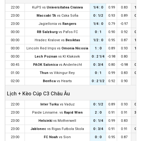
22:00
KuPS
vs
Universitatea Craiova
1/4 : 0
0.99
0.83
1/4 
23:00
Maccabi TA
vs
Cska Sofia
0 : 1/2
0.93
0.89
0 : 
23:00
Jagiellonia
vs
Rangers
1/4 : 0
0.79
-0.97
0 :
00:00
RB Salzburg
vs
Pafos FC
0 : 1
0.90
0.92
0 : 
00:00
Hradec Kralove
vs
Besiktas
1/2 : 0
0.95
0.87
1/4 
00:00
Lincoln Red Imps
vs
Omonia Nicosia
1 : 0
0.89
0.93
1/2 
00:00
Lech Poznan
vs
KI Klaksvik
0 : 2 1/4
-0.98
0.80
0 :
00:45
PAOK Salonica
vs
Anderlecht
0 : 3/4
0.80
-0.98
0 : 
01:00
Thun
vs
Vikingur Rey.
0 : 1
0.99
0.83
0 : 
02:00
Benfica
vs
Hearts
0 : 2 1/2
0.92
0.90
0 :
Lịch + Kèo Cúp C3 Châu Âu
22:00
Inter Turku
vs
Vaduz
0 : 1/2
0.89
0.93
0 : 
23:00
Paide Linname.
vs
Rapid Wien
2 : 0
0.91
0.91
3/4 
23:00
Helsinki
vs
Motherwell
0 : 1/4
0.99
0.83
0 :
23:00
Jablonec
vs
Rigas Futbola Skola
0 : 3/4
0.91
0.91
0 : 
23:00
FC Noah
vs
Sion
0 : 0
0.95
0.87
0 :